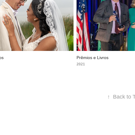
os
Prêmios e Livros
2021
↑
Back to 