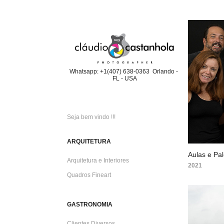
Whatsapp: +1(407) 638-0363  Orlando - 
FL - USA
Seja bem vindo !!!
ARQUITETURA
Aulas e Pal
Arquitetura e Interiores
2021
Quadros Fineart
GASTRONOMIA
Clientes Diversos